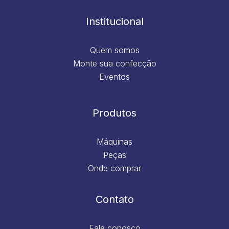
o
r
i
e
k
a
n
m
Institucional
Quem somos
Monte sua confecção
Eventos
Produtos
Máquinas
Peças
Onde comprar
Contato
Fale conosco