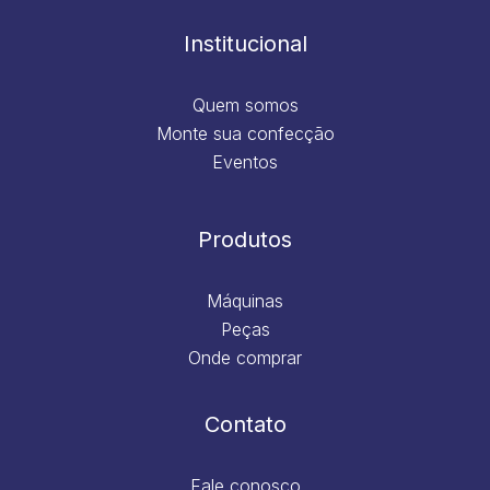
o
r
i
e
k
a
n
m
Institucional
Quem somos
Monte sua confecção
Eventos
Produtos
Máquinas
Peças
Onde comprar
Contato
Fale conosco