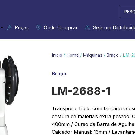
Pesqui
...
Peças
Onde Comprar
Seja um Distribuid
Início
/
Home
/
Máquinas
/
Braço
/ LM-2
Braço
LM-2688-1
Transporte triplo com lançadeira osc
costura de materiais extra pesado.
400mm / Curso da Barra de Agulha
Calcador Manual: 13mm / Levantame