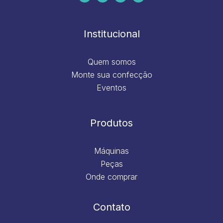
b
a
e
u
o
g
d
b
o
r
i
e
k
a
n
m
Institucional
Quem somos
Monte sua confecção
Eventos
Produtos
Máquinas
Peças
Onde comprar
Contato