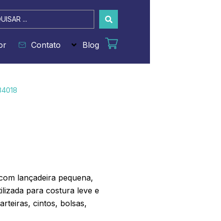
sar
or
Contato
Blog
34018
 com lançadeira pequena,
ilizada para costura leve e
rteiras, cintos, bolsas,