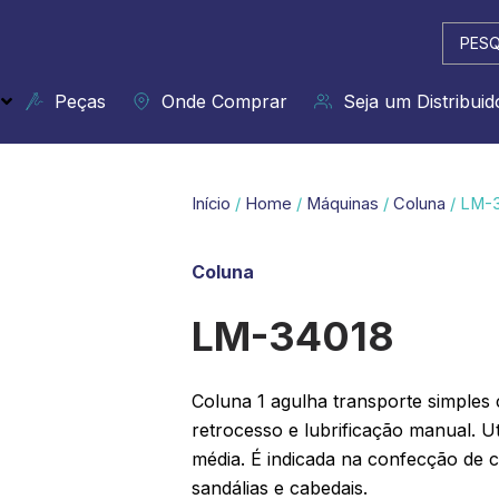
Pesqui
...
Peças
Onde Comprar
Seja um Distribuid
Início
/
Home
/
Máquinas
/
Coluna
/ LM-
Coluna
LM-34018
Coluna 1 agulha transporte simples
retrocesso e lubrificação manual. Ut
média. É indicada na confecção de ca
sandálias e cabedais.