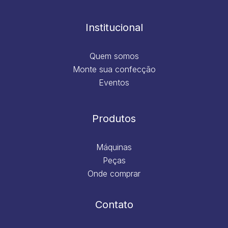
o
g
d
b
o
r
i
e
k
a
n
m
Institucional
Quem somos
Monte sua confecção
Eventos
Produtos
Máquinas
Peças
Onde comprar
Contato