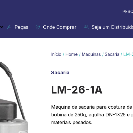
Pesqui
...
Peças
Onde Comprar
Seja um Distribuid
Início
/
Home
/
Máquinas
/
Sacaria
/ LM-
Sacaria
LM-26-1A
Máquina de sacaria para costura de 
bobina de 250g, agulha DN-1×25 e p
materiais pesados.