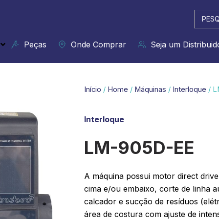
Pesqui
...
Peças
Onde Comprar
Seja um Distribuid
Início
/
Home
/
Máquinas
/
Interloque
/ 
Interloque
LM-905D-EE
A máquina possui motor direct driv
cima e/ou embaixo, corte de linha 
calcador e sucção de resíduos (elétr
área de costura com ajuste de inten