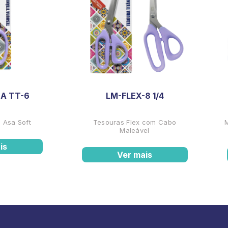
A TT-6
LM-FLEX-8 1/4
 Asa Soft
Tesouras Flex com Cabo
Maleável
is
Ver mais