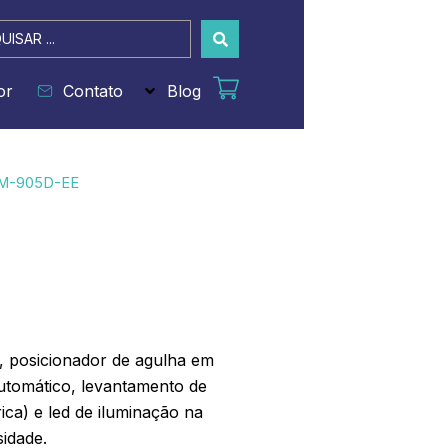
sar
or
Contato
Blog
LM-905D-EE
e, posicionador de agulha em
automático, levantamento de
ica) e led de iluminação na
sidade.