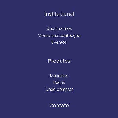
o
g
d
b
o
r
i
e
k
a
n
m
Institucional
Quem somos
Monte sua confecção
Eventos
Produtos
Máquinas
Peças
Onde comprar
Contato