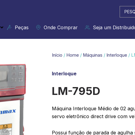
Pesqui
...
Peças
Onde Comprar
Seja um Distribuid
Início
/
Home
/
Máquinas
/
Interloque
/ 
Interloque
LM-795D
Máquina Interloque Médio de 02 agu
servo eletrônico direct drive com v
Possui função de parada de agulha s