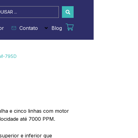
sar
or
Contato
Blog
LM-795D
lha e cinco linhas com motor
elocidade até 7000 PPM.
uperior e inferior que