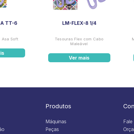
A TT-6
LM-FLEX-8 1/4
 Asa Soft
Tesouras Flex com Cabo
Maleável
is
Ver mais
Produtos
Con
Máquinas
Fale
ão
Peças
Orça