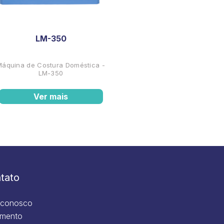
LM-350
Máquina de Costura Doméstica -
LM-350
Ver mais
tato
 conosco
mento