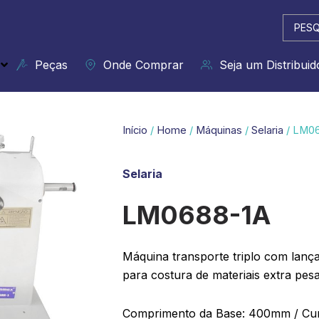
Pesqui
...
Peças
Onde Comprar
Seja um Distribuid
Início
/
Home
/
Máquinas
/
Selaria
/ LM0
Selaria
LM0688-1A
Máquina transporte triplo com lançad
para costura de materiais extra pes
Comprimento da Base: 400mm / Cur