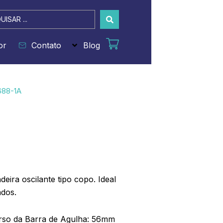
sar
or
Contato
Blog
688-1A
eira oscilante tipo copo. Ideal
ados.
so da Barra de Agulha: 56mm