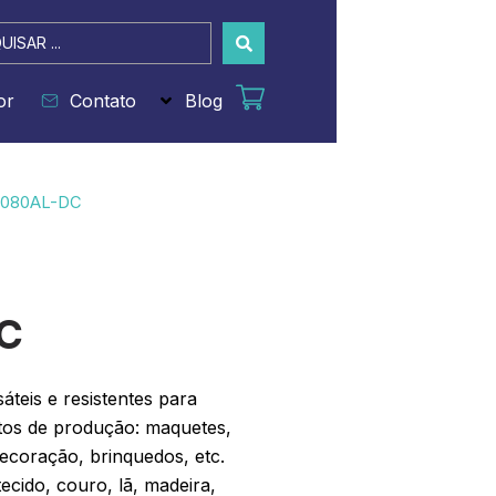
sar
or
Contato
Blog
0080AL-DC
C
teis e resistentes para
tos de produção: maquetes,
ecoração, brinquedos, etc.
tecido, couro, lã, madeira,