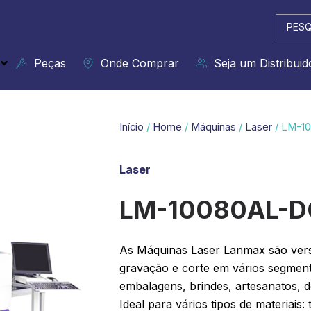
Pesqui
...
Peças
Onde Comprar
Seja um Distribuid
Início
/
Home
/
Máquinas
/
Laser
/ LM-1
Laser
LM-10080AL-D
As Máquinas Laser Lanmax são versá
gravação e corte em vários segmen
embalagens, brindes, artesanatos, d
Ideal para vários tipos de materiais: 