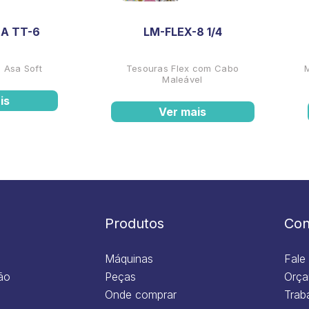
A TT-6
LM-FLEX-8 1/4
 Asa Soft
Tesouras Flex com Cabo
Maleável
is
Ver mais
Produtos
Con
Máquinas
Fale
ão
Peças
Orça
Onde comprar
Trab