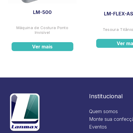
LM-500
LM-FLEX-AS
Máquina de Costura Ponto
Tesoura Titânio
Invisível
Ver ma
Ver mais
Institucional
Quem somos
Monte sua confecç
Eventos