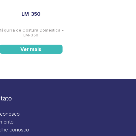
LM-350
Máquina de Costura Doméstica -
LM-350
Ver mais
tato
 conosco
mento
alhe conosco