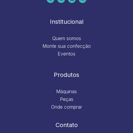
b
a
e
u
o
g
d
b
o
r
i
e
k
a
n
m
Institucional
Quem somos
Monte sua confecção
Eventos
Produtos
Máquinas
Peças
Onde comprar
Contato