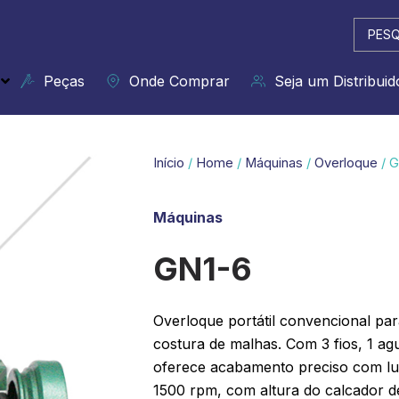
Pesqui
...
Peças
Onde Comprar
Seja um Distribuid
Início
/
Home
/
Máquinas
/
Overloque
/ G
Máquinas
GN1-6
Overloque portátil convencional para
costura de malhas. Com 3 fios, 1 ag
oferece acabamento preciso com lu
1500 rpm, com altura do calcador d