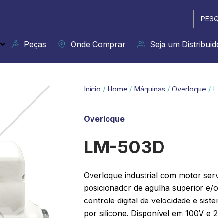
Pesqui
...
Peças
Onde Comprar
Seja um Distribuid
Início
/
Home
/
Máquinas
/
Overloque
/ 
Overloque
LM-503D
Overloque industrial com motor serv
posicionador de agulha superior e/o
controle digital de velocidade e sis
por silicone. Disponível em 100V e 