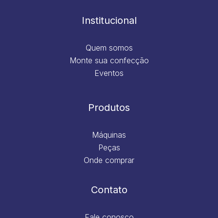
o
r
i
e
k
a
n
m
Institucional
Quem somos
Monte sua confecção
Eventos
Produtos
Máquinas
Peças
Onde comprar
Contato
Fale conosco