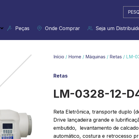
Pesqui
...
Peças
Onde Comprar
Seja um Distribuid
Início
/
Home
/
Máquinas
/
Retas
/ LM-03
Retas
LM-0328-12-D4
Reta Eletrônica, transporte duplo (d
Drive lançadeira grande e lubrificaç
embutido, levantamento de calcador
automático, costura e retrocesso p