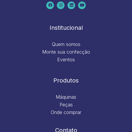
c
s
n
u
e
t
k
t
b
a
e
u
o
g
d
b
o
r
i
e
k
a
n
m
Institucional
Quem somos
Monte sua confecção
Eventos
Produtos
Máquinas
Peças
Onde comprar
Contato