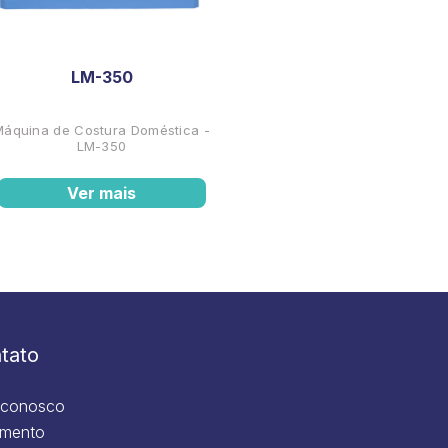
LM-350
Máquina de Costura Doméstica -
LM-350
Ver mais
tato
 conosco
mento