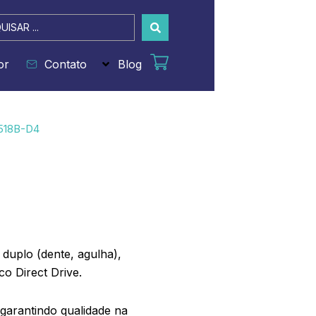
sar
or
Contato
Blog
518B-D4
e duplo (dente, agulha),
co Direct Drive.
garantindo qualidade na