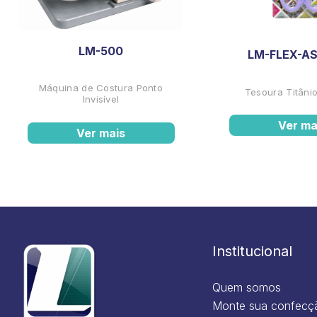
LM-500
LM-FLEX-AS
Máquina de Costura Ponto
Tesoura Titânio
Invisível
Ver ma
Ver mais
Institucional
Quem somos
Monte sua confecç