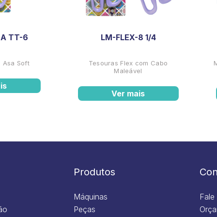
A TT-6
LM-FLEX-8 1/4
 Asa Soft
Tesouras Flex com Cabo
Maleável
is
Ver mais
Produtos
Con
Máquinas
Fale
ão
Peças
Orça