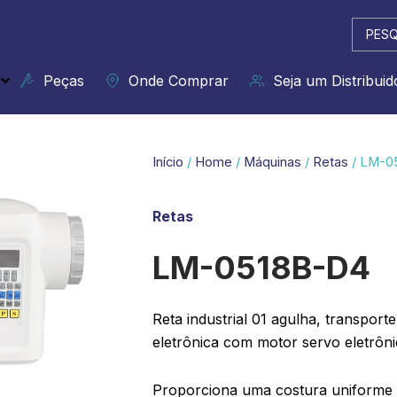
Pesqui
...
Peças
Onde Comprar
Seja um Distribuid
Início
/
Home
/
Máquinas
/
Retas
/ LM-0
Retas
LM-0518B-D4
Reta industrial 01 agulha, transport
eletrônica com motor servo eletrôni
Proporciona uma costura uniforme 