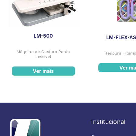
LM-500
LM-FLEX-AS
Máquina de Costura Ponto
Tesoura Titânio
Invisível
Ver ma
Ver mais
Institucional