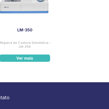
LM-350
Máquina de Costura Doméstica -
LM-350
Ver mais
tato