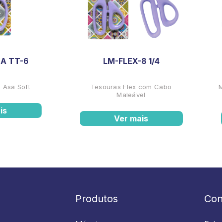
A TT-6
LM-FLEX-8 1/4
 Asa Soft
Tesouras Flex com Cabo
Maleável
is
Ver mais
Produtos
Con