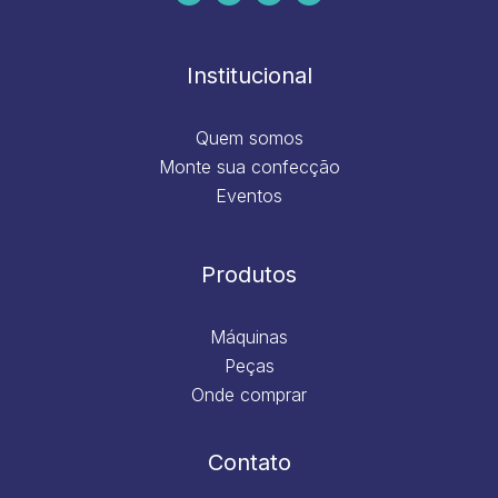
b
a
e
u
o
g
d
b
o
r
i
e
k
a
n
m
Institucional
Quem somos
Monte sua confecção
Eventos
Produtos
Máquinas
Peças
Onde comprar
Contato