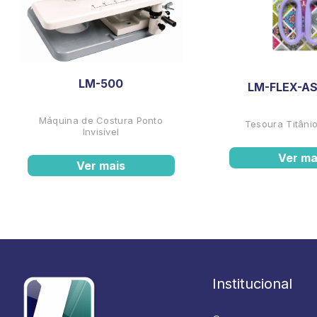
LM-500
LM-FLEX-AS
Máquina de Costura Ponto
Tesoura Titânio
Invisível
Ver ma
Ver mais
Institucional