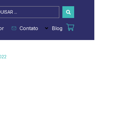
sar
or
Contato
Blog
022