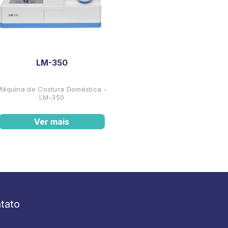
LM-350
Máquina de Costura Doméstica -
LM-350
Ver mais
tato