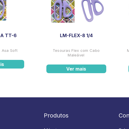
A TT-6
LM-FLEX-8 1/4
 Asa Soft
Tesouras Flex com Cabo
Maleável
is
Ver mais
Produtos
Con