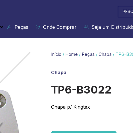
Pesqui
...
Peças
Onde Comprar
Seja um Distribuid
Início
/
Home
/
Peças
/
Chapa
/ TP6-B3
Chapa
TP6-B3022
Chapa p/ Kingtex