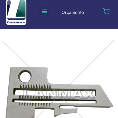
Ir
para
Orçamento
o
conteúdo