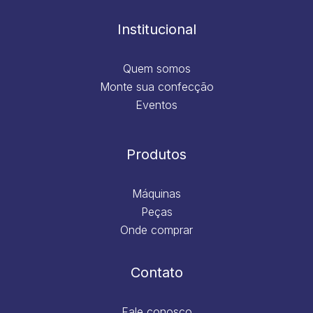
o
r
i
e
k
a
n
m
Institucional
Quem somos
Monte sua confecção
Eventos
Produtos
Máquinas
Peças
Onde comprar
Contato
Fale conosco