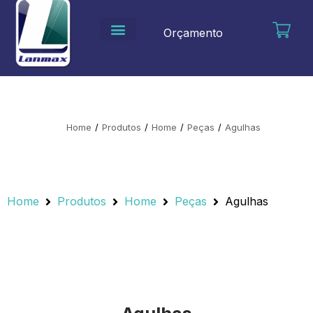
Ir
para
Orçamento
o
conteúdo
Home
/
Produtos
/
Home
/
Peças
/
Agulhas
Home
Produtos
Home
Peças
Agulhas