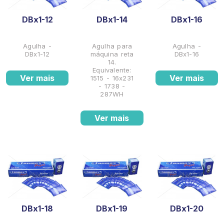
DBx1-12
DBx1-14
DBx1-16
Agulha -
Agulha para
Agulha -
DBx1-12
máquina reta
DBx1-16
14.
Equivalente:
Ver mais
Ver mais
1515 - 16x231
- 1738 -
287WH
Ver mais
DBx1-18
DBx1-19
DBx1-20