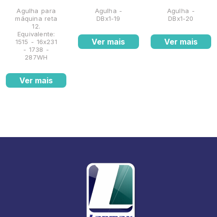
Agulha para
Agulha -
Agulha -
máquina reta
DBx1-19
DBx1-20
12.
Equivalente:
Ver mais
Ver mais
1515 - 16x231
- 1738 -
287WH
Ver mais