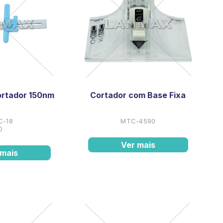
rtador 150nm
Cortador com Base Fixa
C-18
MTC-4590
0
Ver mais
 mais