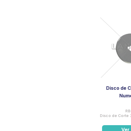
Disco de 
Num
RB
Disco de Cort
Ver