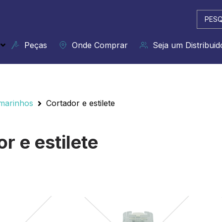
Pesqui
...
Peças
Onde Comprar
Seja um Distribuid
or e estilete
marinhos
Cortador e estilete
r e estilete