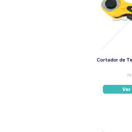
Cortador de T
70
Ver