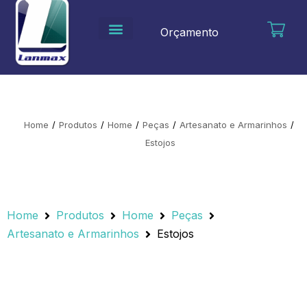
Ir
para
Orçamento
o
conteúdo
Home
/
Produtos
/
Home
/
Peças
/
Artesanato e Armarinhos
/
Estojos
Home
Produtos
Home
Peças
Artesanato e Armarinhos
Estojos