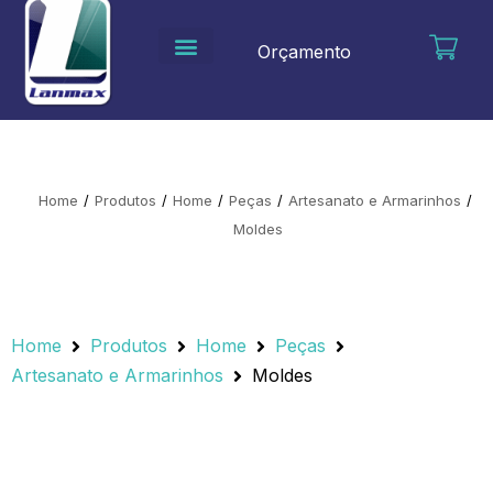
Ir
para
Orçamento
o
conteúdo
Home
/
Produtos
/
Home
/
Peças
/
Artesanato e Armarinhos
/
Moldes
Home
Produtos
Home
Peças
Artesanato e Armarinhos
Moldes