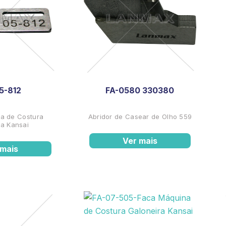
5-812
FA-0580 330380
a de Costura
Abridor de Casear de Olho 559
ra Kansai
Ver mais
 mais