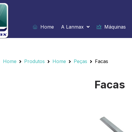
Ir
para
o
conteúdo
Home
A Lanmax
Máquinas
Home
/
Produtos
/
Home
/
Peças
/
Facas
Home
Produtos
Home
Peças
Facas
Facas