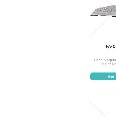
FA-0
Faca Máquin
Galonei
Ver