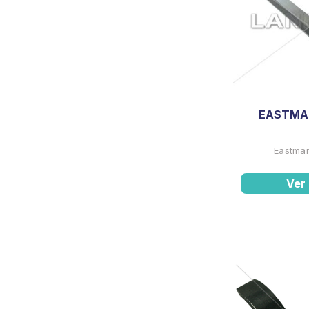
EASTMAN
Eastman
Ver