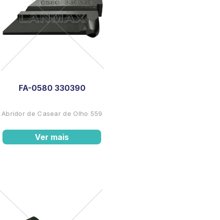
FA-0580 330390
Abridor de Casear de Olho 559
Ver mais