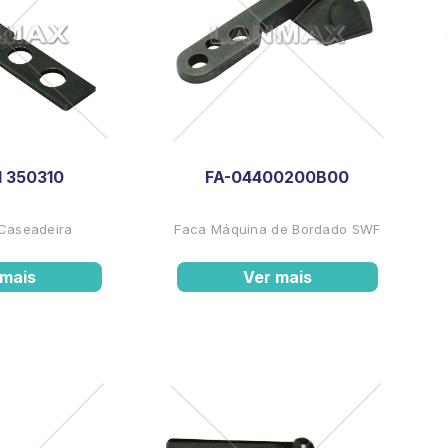
1 350310
FA-04400200B00
 Caseadeira
Faca Máquina de Bordado SWF
 mais
Ver mais