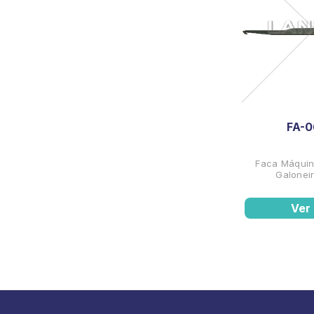
FA-0
Faca Máquin
Galonei
Ver