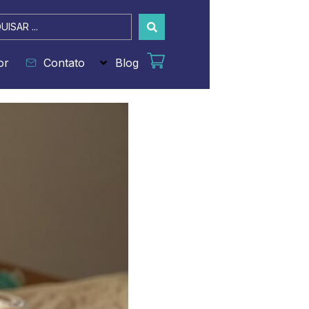
sar
or
Contato
Blog