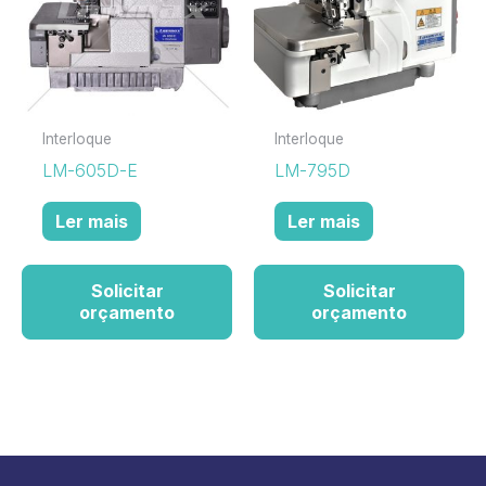
Interloque
Interloque
LM-605D-E
LM-795D
Ler mais
Ler mais
Solicitar
Solicitar
orçamento
orçamento