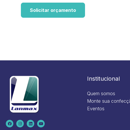
Solicitar orçamento
Institucional
Quem somos
Monte sua confecç
Eventos
F
I
L
Y
a
n
i
o
c
s
n
u