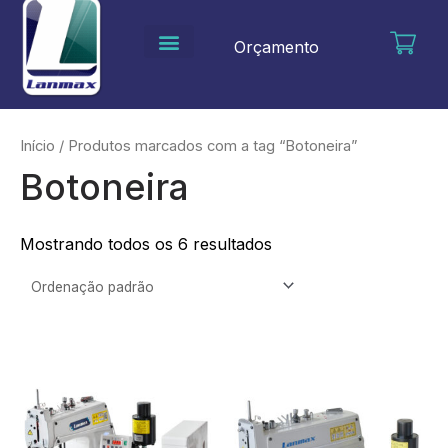
Ir
para
Orçamento
o
conteúdo
Início
/ Produtos marcados com a tag “Botoneira”
Botoneira
Mostrando todos os 6 resultados