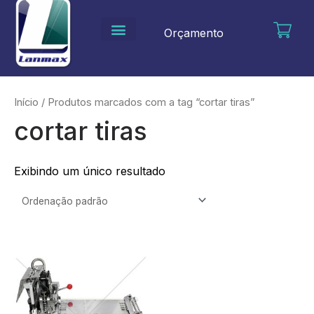
Ir
para
Orçamento
o
conteúdo
Início
/ Produtos marcados com a tag “cortar tiras”
cortar tiras
Exibindo um único resultado