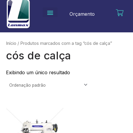
Ir
para
Orçamento
o
conteúdo
Início
/ Produtos marcados com a tag “cós de calça”
cós de calça
Exibindo um único resultado