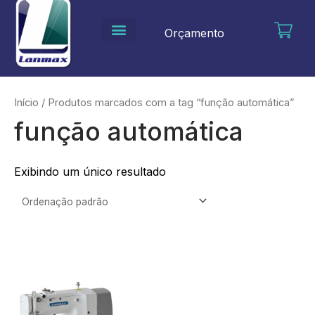
Ir
para
Orçamento
o
conteúdo
Início
/ Produtos marcados com a tag “função automática”
função automática
Exibindo um único resultado