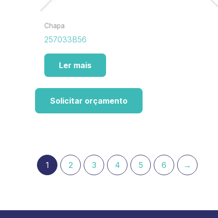
Chapa
257033B56
Ler mais
Solicitar orçamento
1
2
3
4
5
6
→