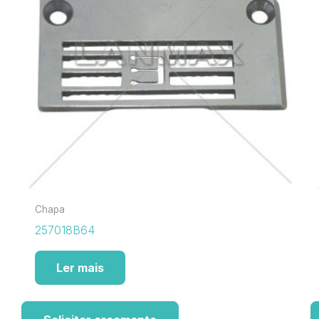
Chapa
257018B64
Ler mais