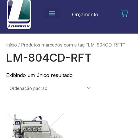
Ir
para
Orçamento
o
conteúdo
Início
/ Produtos marcados com a tag “LM-804CD-RFT”
LM-804CD-RFT
Exibindo um único resultado