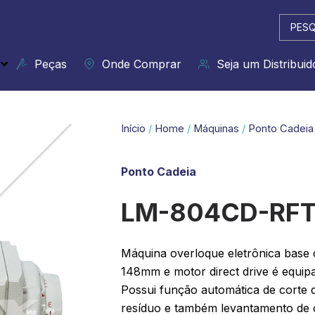
Pesqui
...
Peças
Onde Comprar
Seja um Distribuid
Início
/
Home
/
Máquinas
/
Ponto Cadeia
Ponto Cadeia
LM-804CD-RF
Máquina overloque eletrônica base c
148mm e motor direct drive é equipa
Possui função automática de corte d
resíduo e também levantamento de 