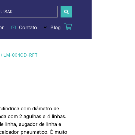
sar
or
Contato
Blog
/ LM-804CD-RFT
T
ilíndrica com diâmetro de
da com 2 agulhas e 4 linhas.
e linha, sugador de linha e
calcador pneumático. É muito