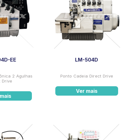
94D-EE
LM-504D
rônica 2 Agulhas
Ponto Cadeia Direct Drive
t Drive
Ver mais
 mais