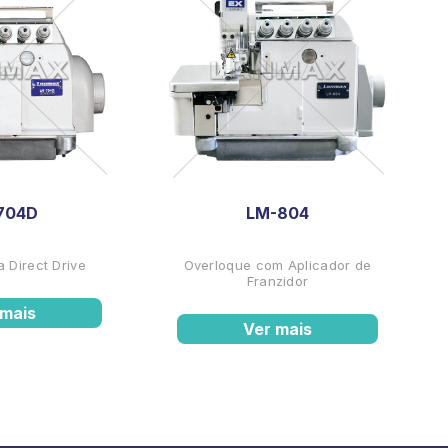
704D
LM-804
 Direct Drive
Overloque com Aplicador de
Franzidor
 mais
Ver mais