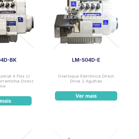
04D-BK
LM-504D-E
strial 4 Fios c/
Overloque Eletrônica Direct
rrentinha Direct
Drive 2 Agulhas
ive
Ver mais
 mais