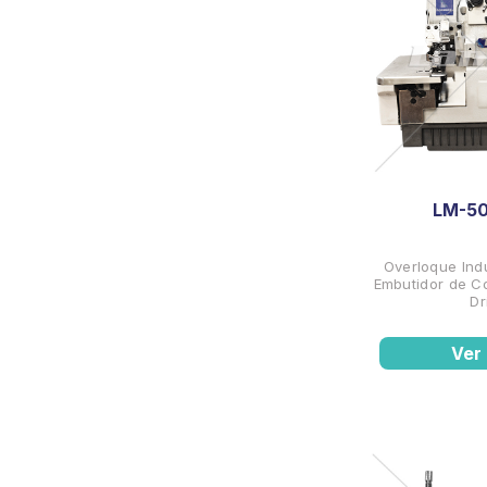
LM-5
Overloque Indu
Embutidor de Co
Dr
Ver