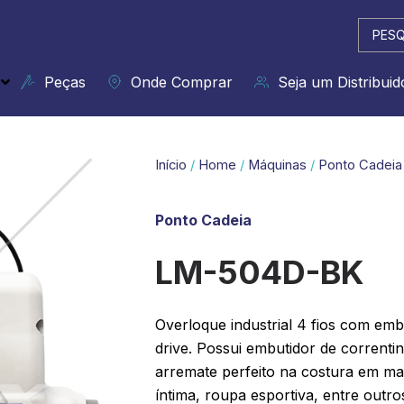
Pesqui
...
Peças
Onde Comprar
Seja um Distribuid
Início
/
Home
/
Máquinas
/
Ponto Cadeia
Ponto Cadeia
LM-504D-BK
Overloque industrial 4 fios com embu
drive. Possui embutidor de correnti
arremate perfeito na costura em ma
íntima, roupa esportiva, entre outro