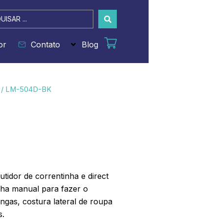
sar
or
Contato
Blog
/ LM-504D-BK
tidor de correntinha e direct
nha manual para fazer o
ngas, costura lateral de roupa
s.