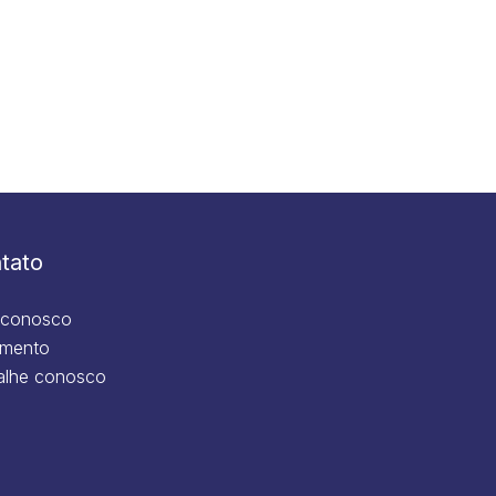
tato
 conosco
mento
alhe conosco