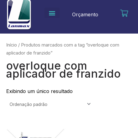
Ir
para
Orçamento
o
conteúdo
Início
/ Produtos marcados com a tag “overloque com
aplicador de franzido”
overloque com
aplicador de franzido
Exibindo um único resultado