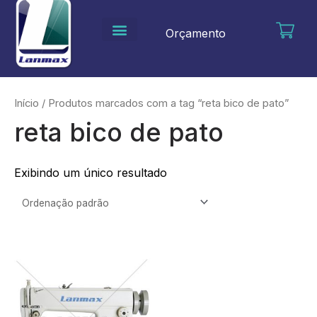
Ir
para
Orçamento
o
conteúdo
Início
/ Produtos marcados com a tag “reta bico de pato”
reta bico de pato
Exibindo um único resultado