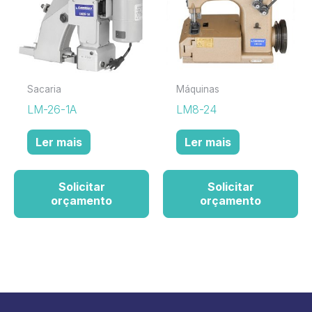
Sacaria
Máquinas
LM-26-1A
LM8-24
Ler mais
Ler mais
Solicitar
Solicitar
orçamento
orçamento