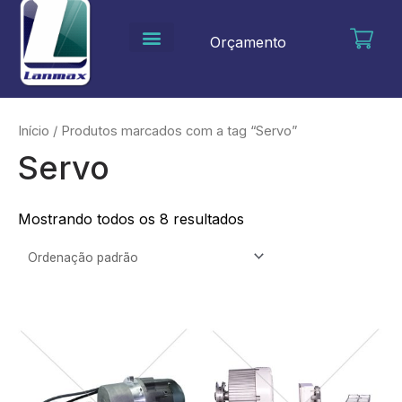
Ir
para
Orçamento
o
conteúdo
Início
/ Produtos marcados com a tag “Servo”
Servo
Mostrando todos os 8 resultados