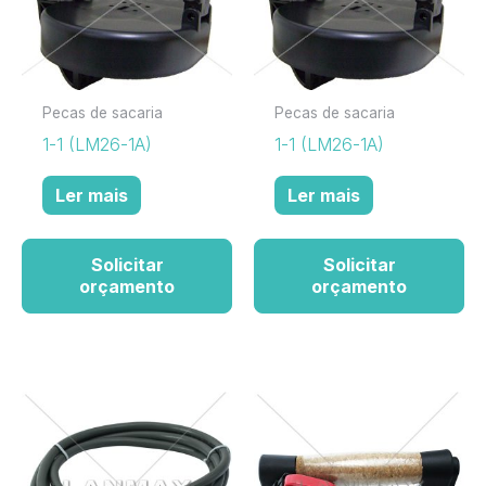
Pecas de sacaria
Pecas de sacaria
1-1 (LM26-1A)
1-1 (LM26-1A)
Ler mais
Ler mais
Solicitar
Solicitar
orçamento
orçamento